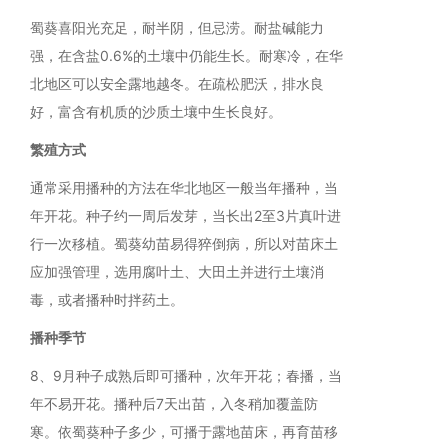
蜀葵喜阳光充足，耐半阴，但忌涝。耐盐碱能力
强，在含盐0.6%的土壤中仍能生长。耐寒冷，在华
北地区可以安全露地越冬。在疏松肥沃，排水良
好，富含有机质的沙质土壤中生长良好。
繁殖方式
通常采用播种的方法在华北地区一般当年播种，当
年开花。种子约一周后发芽，当长出2至3片真叶进
行一次移植。蜀葵幼苗易得猝倒病，所以对苗床土
应加强管理，选用腐叶土、大田土并进行土壤消
毒，或者播种时拌药土。
播种季节
8、9月种子成熟后即可播种，次年开花；春播，当
年不易开花。播种后7天出苗，入冬稍加覆盖防
寒。依蜀葵种子多少，可播于露地苗床，再育苗移