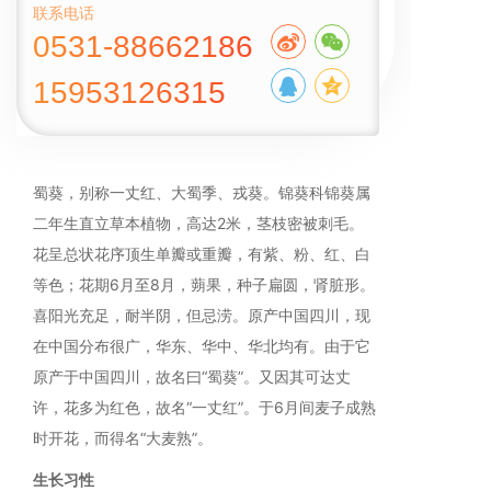
联系电话
0531-88662186
15953126315
蜀葵，别称一丈红、大蜀季、戎葵。锦葵科锦葵属
二年生直立草本植物，高达2米，茎枝密被刺毛。
花呈总状花序顶生单瓣或重瓣，有紫、粉、红、白
等色；花期6月至8月，蒴果，种子扁圆，肾脏形。
喜阳光充足，耐半阴，但忌涝。原产中国四川，现
在中国分布很广，华东、华中、华北均有。由于它
原产于中国四川，故名曰“蜀葵”。又因其可达丈
许，花多为红色，故名“一丈红”。于6月间麦子成熟
时开花，而得名“大麦熟”。
生长习性