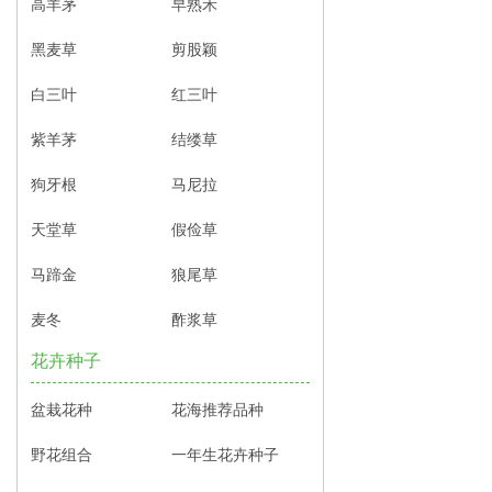
高羊茅
早熟禾
黑麦草
剪股颖
白三叶
红三叶
紫羊茅
结缕草
狗牙根
马尼拉
天堂草
假俭草
马蹄金
狼尾草
麦冬
酢浆草
花卉种子
盆栽花种
花海推荐品种
野花组合
一年生花卉种子