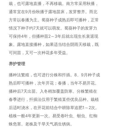
栽，也可露地直播，不再移栽。南方常采用秋播，
通常宜在9月份秋播于露地苗床，发芽整齐。而北
方常以春播为主。蜀葵种子成熟后即可播种，正常
情况下种子约7天就可以萌发。蜀葵种子的发芽力
可保持4年，但播种苗2～3年后就出现生长衰退现
象。露地直接播种，如果适当结合阴雨天移栽，既
可间苗，又可一次种花多年受益。
养护管理
播种法繁殖，也可进行分株和扦插。8、9月种子成
熟后即可播种，次年开花；春播，当年不易开花。
播种后7天出苗。入冬稍加覆盖防寒。分株繁殖在
春季进行，扦插法仅用于繁殖某些优良品种。栽植
后适时浇水，在开花前结合中耕除草追肥1～2次。
植株一般4年更新一次。易受卷叶虫、蚜虫、红蜘
蛛危害。老株及干旱天气易生锈病。