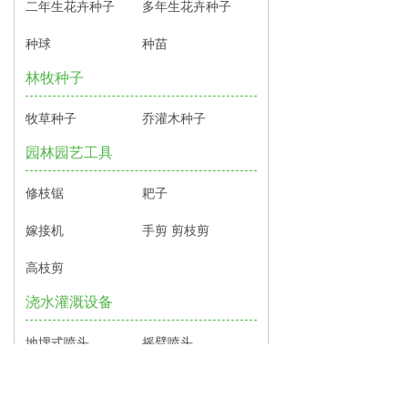
二年生花卉种子
多年生花卉种子
种球
种苗
林牧种子
牧草种子
乔灌木种子
园林园艺工具
修枝锯
耙子
嫁接机
手剪 剪枝剪
高枝剪
浇水灌溉设备
地埋式喷头
摇臂喷头
园林机械及配件