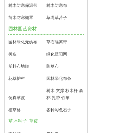
树木防寒保温带
树木防寒布
苗木防寒棚罩
草绳草苫子
园林园艺资材
园林绿化无纺布
草石隔离带
树皮
绿化遮阳网
塑料布地膜
防草布
花草护栏
园林绿化布条
树木 支撑 杉木杆 套
仿真草皮
杯 扎带 竹竿
植草格
各种彩色石子
草坪种子 草皮