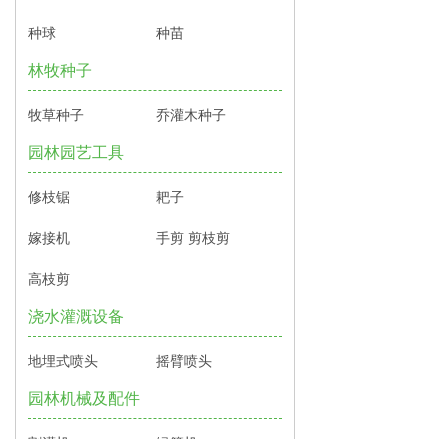
种球
种苗
林牧种子
牧草种子
乔灌木种子
园林园艺工具
修枝锯
耙子
嫁接机
手剪 剪枝剪
高枝剪
浇水灌溉设备
地埋式喷头
摇臂喷头
园林机械及配件
割灌机
绿篱机