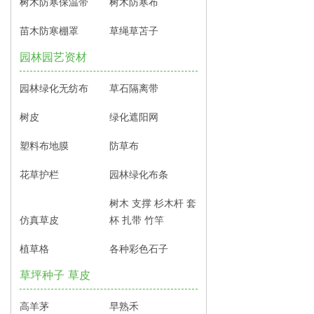
树木防寒保温带
树木防寒布
苗木防寒棚罩
草绳草苫子
园林园艺资材
园林绿化无纺布
草石隔离带
树皮
绿化遮阳网
塑料布地膜
防草布
花草护栏
园林绿化布条
树木 支撑 杉木杆 套
仿真草皮
杯 扎带 竹竿
植草格
各种彩色石子
草坪种子 草皮
高羊茅
早熟禾