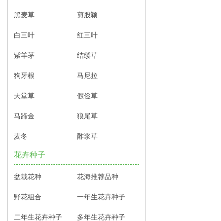
黑麦草
剪股颖
白三叶
红三叶
紫羊茅
结缕草
狗牙根
马尼拉
天堂草
假俭草
马蹄金
狼尾草
麦冬
酢浆草
花卉种子
盆栽花种
花海推荐品种
野花组合
一年生花卉种子
二年生花卉种子
多年生花卉种子