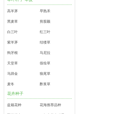
高羊茅
早熟禾
黑麦草
剪股颖
白三叶
红三叶
紫羊茅
结缕草
狗牙根
马尼拉
天堂草
假俭草
马蹄金
狼尾草
麦冬
酢浆草
花卉种子
盆栽花种
花海推荐品种