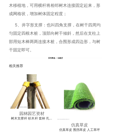
木移植地，可用横杆将相邻树木连接固定起来，形
成网格状，增加树体固定程度；
5、井字形支撑：也叫四角支撑，在树干四周均
匀固定四根木桩，顶部向树干倾斜，然后在支柱上
部用短木棒两两连接木桩，合围形成四边形，与树
干固定即可。
相关推荐
园林园艺资材
树木支撑杆 杉木杆 套杯 扎带
竹竿
仿真草皮
仿真草皮 围挡草皮 人工草坪
防草地布 除草布 控制杂草萌