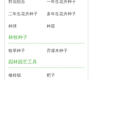
野花组合
一年生花卉种子
二年生花卉种子
多年生花卉种子
种球
种苗
林牧种子
牧草种子
乔灌木种子
园林园艺工具
修枝锯
耙子
嫁接机
手剪 剪枝剪
高枝剪
浇水灌溉设备
地埋式喷头
摇臂喷头