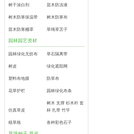
树干涂白剂
苗木防冻液
树木防寒保温带
树木防寒布
苗木防寒棚罩
草绳草苫子
园林园艺资材
园林绿化无纺布
草石隔离带
树皮
绿化遮阳网
塑料布地膜
防草布
花草护栏
园林绿化布条
树木 支撑 杉木杆 套
仿真草皮
杯 扎带 竹竿
植草格
各种彩色石子
草坪种子 草皮