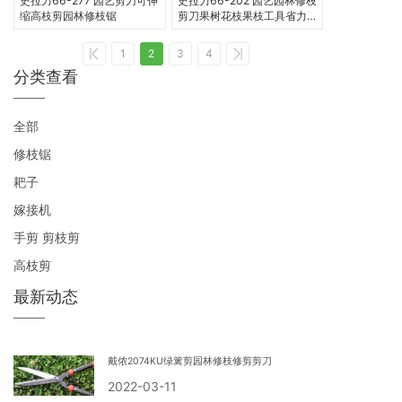
史拉力66-277 园艺剪刀可伸
史拉力66-202 园艺园林修枝
缩高枝剪园林修枝锯
剪刀果树花枝果枝工具省力
好用剪刀
1
2
3
4
分类查看
全部
修枝锯
耙子
嫁接机
手剪 剪枝剪
高枝剪
最新动态
戴侬2074KU绿篱剪园林修枝修剪剪刀
2022-03-11