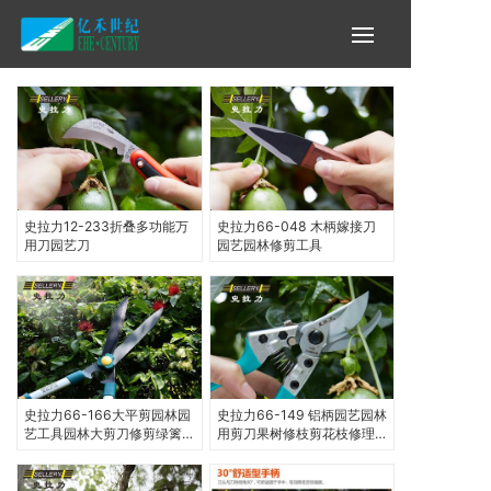
史拉力12-233折叠多功能万
史拉力66-048 木柄嫁接刀
用刀园艺刀
园艺园林修剪工具
史拉力66-166大平剪园林园
史拉力66-149 铝柄园艺园林
艺工具园林大剪刀修剪绿篱
用剪刀果树修枝剪花枝修理
树枝草坪
剪省力