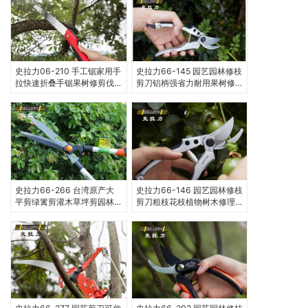
史拉力06-210 手工锯家用手
史拉力66-145 园艺园林修枝
拉快速折叠手锯果树修剪伐
剪刀铝柄强省力耐用果树修
木锯园林木工锯
剪剪刀
史拉力66-266 台湾原产大
史拉力66-146 园艺园林修枝
平剪绿篱剪灌木草坪剪园林
剪刀粗枝花枝植物树木修理
树篱工具大剪刀
剪