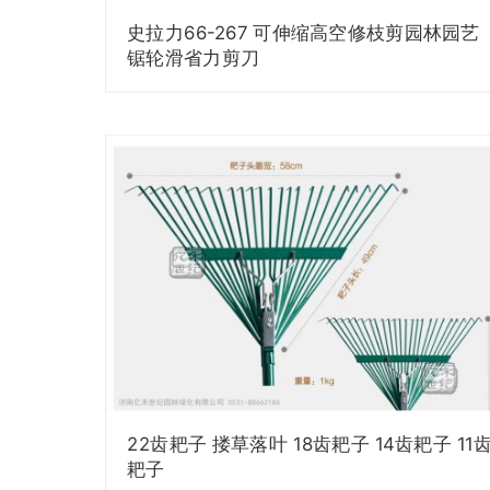
史拉力66-267 可伸缩高空修枝剪园林园艺
锯轮滑省力剪刀
22齿耙子 搂草落叶 18齿耙子 14齿耙子 11
耙子