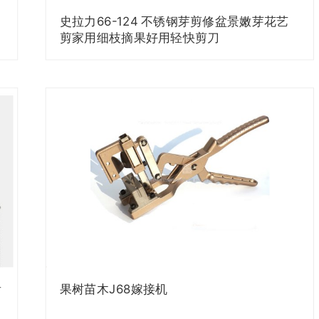
史拉力66-124 不锈钢芽剪修盆景嫩芽花艺
剪家用细枝摘果好用轻快剪刀
齿
果树苗木J68嫁接机