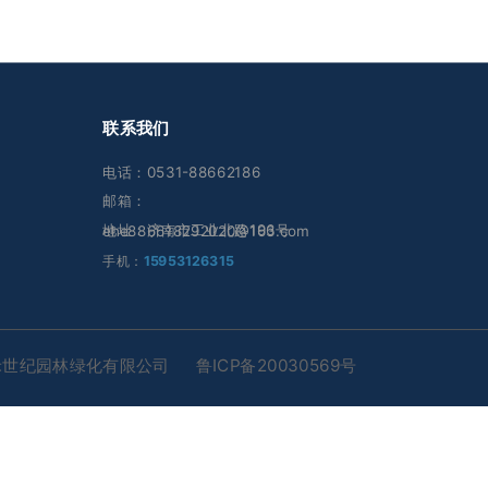
联系我们
电话：0531-88662186
邮箱：
地址：济南市工业北路196号
ehe886618292020@163.com
手机：
15953126315
禾世纪园林绿化有限公司
鲁ICP备20030569号