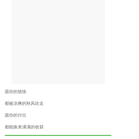
愿你的烦恼
都被凉爽的秋风吹走
愿你的付出
都能换来满满的收获
最新动态
你的植物配置再厉害，又认识几种草坪草呢？
2022-05-18 12:16:17
夏日犹未尽，忽觉秋已来。
2021-08-06 10:17:31