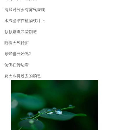
清晨时分会有雾气朦胧
水汽凝结在植物枝叶上
颗颗露珠晶莹剔透
随着天气转凉
寒蝉也开始鸣叫
仿佛在传达着
夏天即将过去的消息