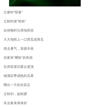
立春时“咬春”
立秋时便“啃秋”
在傍晚时分席地而坐
大大地啃上一口西瓜或香瓜
啃去暑气，迎接丰收
农家有“晒秋”的风俗
在房前屋后窗台屋顶
铺满应季成熟的瓜果
晒出一片欢欣富足
立秋到，贴秋膘
冬去春来身体好