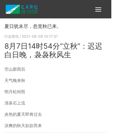
夏日犹未尽，忽觉秋已来。
行业资讯
/ 2021-08-06 10:17:31
8月7日14时54分“立秋”：迟迟
白日晚，袅袅秋风生
空山新雨后
天气晚来秋
明月松间照
清泉石上流
炎热的夏天即将过去
凉爽的秋天款款而来