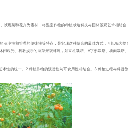
，以蔬菜和花卉为素材，将温室作物的种植栽培科技与园林景观艺术相结合
的洁净性和管理的便捷性等特点，是实现这种结合的最佳方式，可以极大提
休闲观光、科教娱乐的蔬菜景观环境，如立柱栽培、A字形栽培、墙面栽培
术性的统一。2.种植作物的观赏性与可食用性相结合。3.种植过程与科普