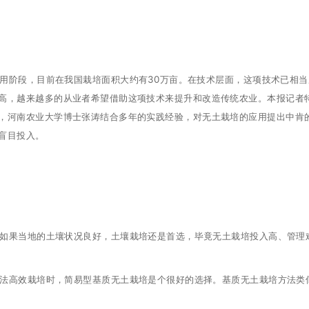
用阶段，目前在我国栽培面积大约有30万亩。在技术层面，这项技术已相当
高，越来越多的从业者希望借助这项技术来提升和改造传统农业。本报记者
，河南农业大学博士张涛结合多年的实践经验，对无土栽培的应用提出中肯
盲目投入。
如果当地的土壤状况良好，土壤栽培还是首选，毕竟无土栽培投入高、管理
法高效栽培时，简易型基质无土栽培是个很好的选择。基质无土栽培方法类