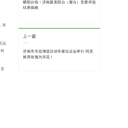
晒阳台啦！济南最美阳台（窗台）竞赛评选
结果揭晓
，将
上一篇
高温
、树
济南市市花增选活动专家论证会举行 同意
推荐玫瑰为市花！
教育